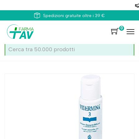
Spedizioni gratuite oltre i 39 €
0
Home
Catalogo
/
Infanzia
/
Igiene bambino
/
Detergenti Igiene
Vidermina 3 200ml