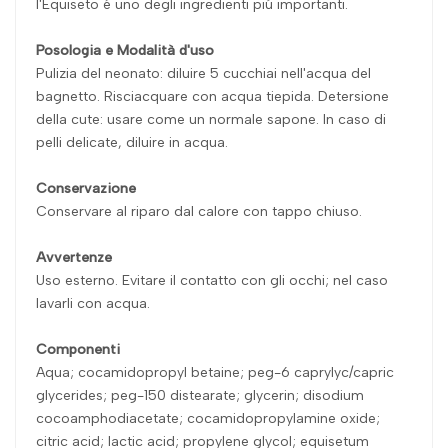
l'Equiseto é uno degli ingredienti piú importanti.
Posologia e Modalità d'uso
Pulizia del neonato: diluire 5 cucchiai nell'acqua del
bagnetto. Risciacquare con acqua tiepida. Detersione
della cute: usare come un normale sapone. In caso di
pelli delicate, diluire in acqua.
Conservazione
Conservare al riparo dal calore con tappo chiuso.
Avvertenze
Uso esterno. Evitare il contatto con gli occhi; nel caso
lavarli con acqua.
Componenti
Aqua; cocamidopropyl betaine; peg-6 caprylyc/capric
glycerides; peg-150 distearate; glycerin; disodium
cocoamphodiacetate; cocamidopropylamine oxide;
citric acid; lactic acid; propylene glycol; equisetum