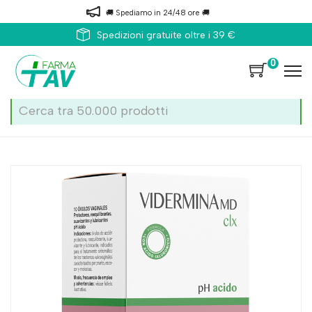
🚚 Spediamo in 24/48 ore 🚚
Spedizioni gratuite oltre i 39 €
0
Home
Catalogo
/
Corpo
Vidermina Clx Ovuli 10pz Md