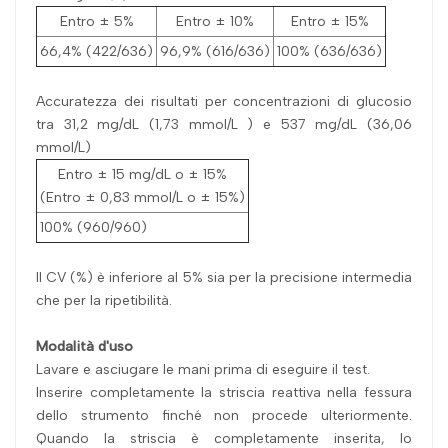
Entro ± 5%
Entro ± 10%
Entro ± 15%
66,4% (422/636)
96,9% (616/636)
100% (636/636)
Accuratezza dei risultati per concentrazioni di glucosio
tra 31,2 mg/dL (1,73 mmol/L ) e 537 mg/dL (36,06
mmol/L)
Entro ± 15 mg/dL o ± 15%
(Entro ± 0,83 mmol/L o ± 15%)
100% (960/960)
Il CV (%) è inferiore al 5% sia per la precisione intermedia
che per la ripetibilità.
Modalità d'uso
Lavare e asciugare le mani prima di eseguire il test.
Inserire completamente la striscia reattiva nella fessura
dello strumento finché non procede ulteriormente.
Quando la striscia è completamente inserita, lo