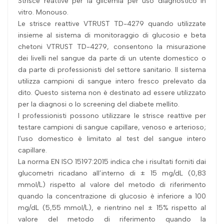
Strisce reattive per la glicemia per uso diagnostico in
vitro. Monouso.
Le strisce reattive VTRUST TD-4279 quando utilizzate
insieme al sistema di monitoraggio di glucosio e beta
chetoni VTRUST TD-4279, consentono la misurazione
dei livelli nel sangue da parte di un utente domestico o
da parte di professionisti del settore sanitario. Il sistema
utilizza campioni di sangue intero fresco prelevato da
dito. Questo sistema non è destinato ad essere utilizzato
per la diagnosi o lo screening del diabete mellito.
I professionisti possono utilizzare le strisce reattive per
testare campioni di sangue capillare, venoso e arterioso;
l'uso domestico è limitato al test del sangue intero
capillare.
La norma EN ISO 15197:2015 indica che i risultati forniti dai
glucometri ricadano all’interno di ± 15 mg/dL (0,83
mmol/L) rispetto al valore del metodo di riferimento
quando la concentrazione di glucosio è inferiore a 100
mg/dL (5,55 mmol/L), e rientrino nel ± 15% rispetto al
valore del metodo di riferimento quando la