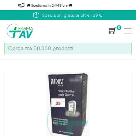
🚚 Spediamo in 24/48 ore 🚚
Spedizioni gratuite oltre i 39 €
0
Home
Catalogo
/
Diabete
/
Presidi
Vtrust Td-4279 Glucosio 25 strisce