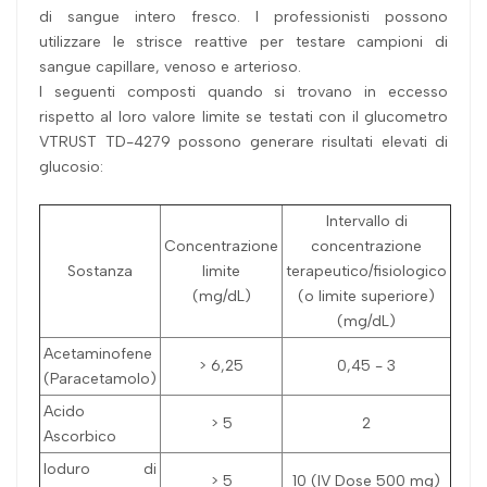
di sangue intero fresco. I professionisti possono
utilizzare le strisce reattive per testare campioni di
sangue capillare, venoso e arterioso.
I seguenti composti quando si trovano in eccesso
rispetto al loro valore limite se testati con il glucometro
VTRUST TD-4279 possono generare risultati elevati di
glucosio:
Intervallo di
Concentrazione
concentrazione
Sostanza
limite
terapeutico/fisiologico
(mg/dL)
(o limite superiore)
(mg/dL)
Acetaminofene
> 6,25
0,45 - 3
(Paracetamolo)
Acido
> 5
2
Ascorbico
Ioduro di
> 5
10 (IV Dose 500 mg)