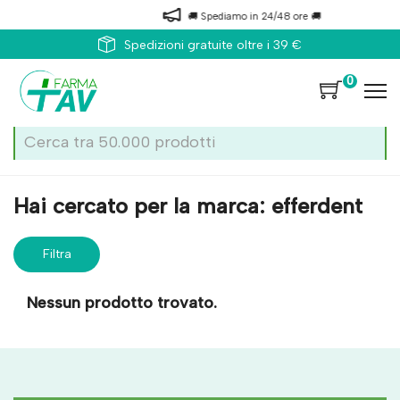
🚚 Spediamo in 24/48 ore 🚚
Spedizioni gratuite oltre i 39 €
0
Home
Marche parafarmaci
efferdent
Hai cercato per la marca: efferdent
Filtra
risultati
Nessun prodotto trovato.