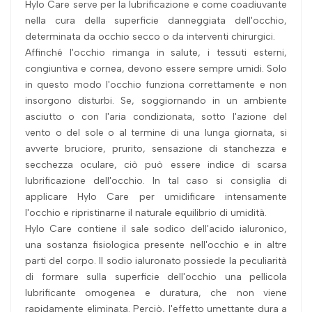
Hylo Care serve per la lubrificazione e come coadiuvante
nella cura della superficie danneggiata dell'occhio,
determinata da occhio secco o da interventi chirurgici.
Affinché l'occhio rimanga in salute, i tessuti esterni,
congiuntiva e cornea, devono essere sempre umidi. Solo
in questo modo l'occhio funziona correttamente e non
insorgono disturbi. Se, soggiornando in un ambiente
asciutto o con l'aria condizionata, sotto l'azione del
vento o del sole o al termine di una lunga giornata, si
avverte bruciore, prurito, sensazione di stanchezza e
secchezza oculare, ciò può essere indice di scarsa
lubrificazione dell'occhio. In tal caso si consiglia di
applicare Hylo Care per umidificare intensamente
l'occhio e ripristinarne il naturale equilibrio di umidità.
Hylo Care contiene il sale sodico dell'acido ialuronico,
una sostanza fisiologica presente nell'occhio e in altre
parti del corpo. Il sodio ialuronato possiede la peculiarità
di formare sulla superficie dell'occhio una pellicola
lubrificante omogenea e duratura, che non viene
rapidamente eliminata. Perciò, l'effetto umettante dura a