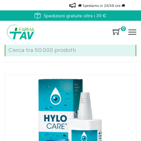
🚚 Spediamo in 24/48 ore 🚚
Spedizioni gratuite oltre i 39 €
0
Home
Catalogo
/
Occhi
/
Preparati occhi
Ursapharm Hylo Care Sost Lacrimale 10ml