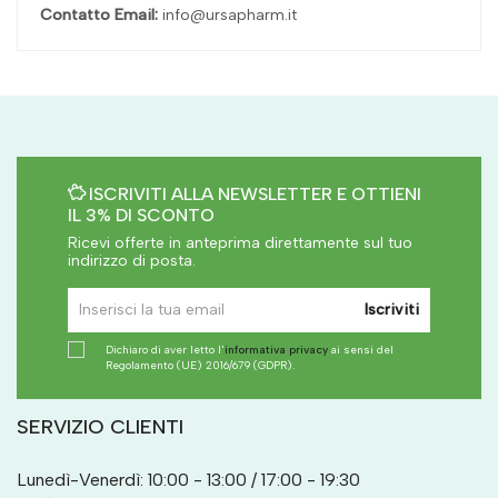
Contatto Email:
info@ursapharm.it
ISCRIVITI ALLA NEWSLETTER E OTTIENI
IL 3% DI SCONTO
Ricevi offerte in anteprima direttamente sul tuo
indirizzo di posta.
Iscriviti
Dichiaro di aver letto l'
informativa privacy
ai sensi del
Regolamento (UE) 2016/679 (GDPR).
SERVIZIO CLIENTI
Lunedì-Venerdì: 10:00 - 13:00 / 17:00 - 19:30