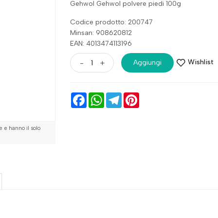
Gehwol Gehwol polvere piedi 100g
Codice prodotto: 200747
Minsan:
908620812
EAN: 4013474113196
Wishlist
-
+
Aggiungi
Facebook
WhatsApp
Telegram
Pinterest
 e hanno il solo