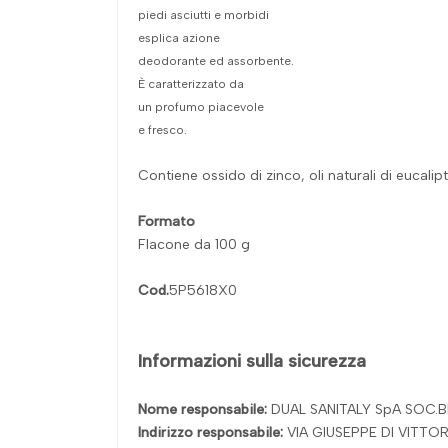
piedi asciutti e morbidi
esplica azione
deodorante ed assorbente.
È caratterizzato da
un profumo piacevole
e fresco.
Contiene ossido di zinco, oli naturali di eucali
Formato
Flacone da 100 g
Cod.
5P5618X0
Informazioni sulla sicurezza
Nome responsabile:
DUAL SANITALY SpA SOC.B
Indirizzo responsabile:
VIA GIUSEPPE DI VITTO