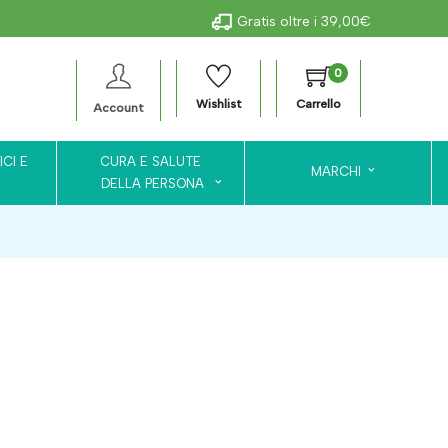
Gratis oltre i 39,00€
0
Wishlist
Carrello
Account
ICI E
CURA E SALUTE
MARCHI
DELLA PERSONA