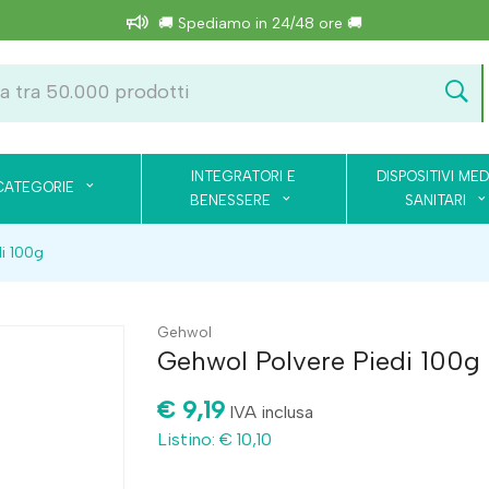
🚚 Spediamo in 24/48 ore 🚚
INTEGRATORI E
DISPOSITIVI MED
CATEGORIE
BENESSERE
SANITARI
i 100g
Gehwol
Gehwol Polvere Piedi 100g
€ 9,19
IVA inclusa
Listino: € 10,10