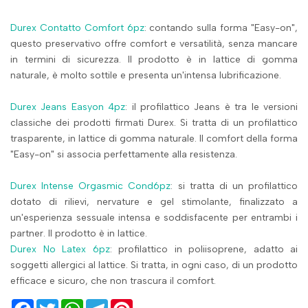
Durex Contatto Comfort 6pz
: contando sulla forma "Easy-on",
questo preservativo offre comfort e versatilità, senza mancare
in termini di sicurezza. Il prodotto è in lattice di gomma
naturale, è molto sottile e presenta un'intensa lubrificazione.
Durex Jeans Easyon 4pz
: il profilattico Jeans è tra le versioni
classiche dei prodotti firmati Durex. Si tratta di un profilattico
trasparente, in lattice di gomma naturale. Il comfort della forma
"Easy-on" si associa perfettamente alla resistenza.
Durex Intense Orgasmic Cond6pz
: si tratta di un profilattico
dotato di rilievi, nervature e gel stimolante, finalizzato a
un'esperienza sessuale intensa e soddisfacente per entrambi i
partner. Il prodotto è in lattice.
Durex No Latex 6pz
: profilattico in poliisoprene, adatto ai
soggetti allergici al lattice. Si tratta, in ogni caso, di un prodotto
efficace e sicuro, che non trascura il comfort.
Facebook
Twitter
WhatsApp
Telegram
Pinterest