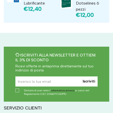
Lubrificante
Dotselines 6
€12,40
pezzi
€12,00
ISCRIVITI ALLA NEWSLETTER E OTTIENI
IL 3% DI SCONTO
Ricevi offerte in anteprima direttamente sul tuo
indirizzo di posta.
Iscriviti
Dichiaro di aver letto l'
informativa privacy
ai sensi del
Regolamento (UE) 2016/679 (GDPR).
SERVIZIO CLIENTI